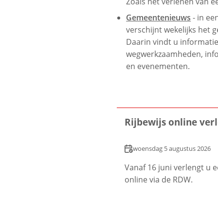
Zoals het verlenen van e
Gemeentenieuws
- in ee
verschijnt wekelijks het
Daarin vindt u informati
wegwerkzaamheden, inf
en evenementen.
Rijbewijs online ver
Datum
woensdag 5 augustus 2026
Vanaf 16 juni verlengt u 
online via de RDW.