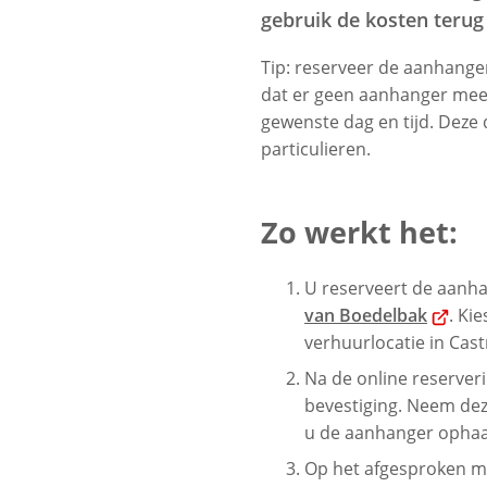
gebruik de kosten terug 
Tip: reserveer de aanhanger
dat er geen aanhanger meer
gewenste dag en tijd. Deze d
particulieren.
Zo werkt het:
U reserveert de aanh
(Verwij
van Boedelbak
. Ki
naar
verhuurlocatie in Cas
een
Na de online reserveri
extern
bevestiging. Neem de
website
u de aanhanger ophaa
Op het afgesproken m