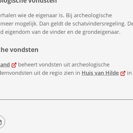
ologische vondsten
halen wie de eigenaar is. Bij archeologische
t meer mogelijk. Dan geldt de schatvindersregeling. D
d eigendom van de vinder en de grondeigenaar.
che vondsten
(Verwijst
land
beheert vondsten uit archeologische
naar
(Verw
emvondsten uit de regio zien in
Huis van Hilde
in
een
naar
externe
een
website)
exter
websi
jst
(Verwijst