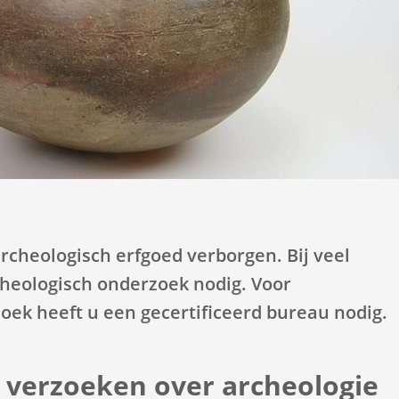
bruik
er-
ts
m
n
arde
ecteren.
 archeologisch erfgoed verborgen. Bij veel
cheologisch onderzoek nodig. Voor
oek heeft u een gecertificeerd bureau nodig.
 verzoeken over archeologie