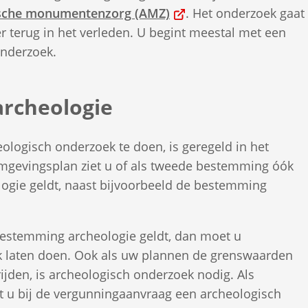
(Verwijst
ische monumentenzorg (AMZ)
. Het onderzoek gaat
naar
r terug in het verleden. U begint meestal met een
een
onderzoek.
externe
website)
rcheologie
ologisch onderzoek te doen, is geregeld in het
mgevingsplan ziet u of als tweede bestemming óók
gie geldt, naast bijvoorbeeld de bestemming
bestemming archeologie geldt, dan moet u
k laten doen. Ook als uw plannen de grenswaarden
jden, is archeologisch onderzoek nodig. Als
t u bij de vergunningaanvraag een archeologisch