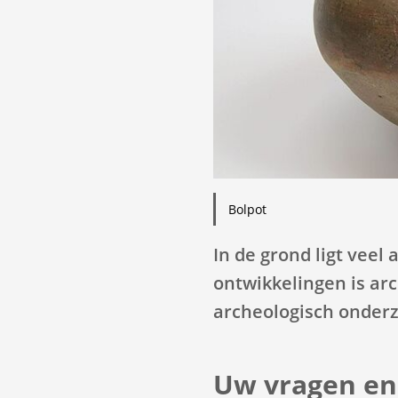
Ge
de
ent
toe
o
ee
wa
te
Bolpot
sel
In de grond ligt veel
ontwikkelingen is ar
archeologisch onderz
Uw vragen en