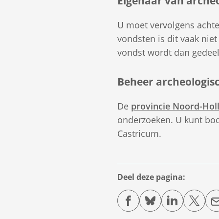
Eigenaar van arche
U moet vervolgens achter
vondsten is dit vaak nie
vondst wordt dan gedeel
Beheer archeologis
De
provincie Noord-Hol
onderzoeken. U kunt bod
Castricum.
Deel deze pagina:
(Verwijst
(Verwijst
(Verwijst
(Verwi