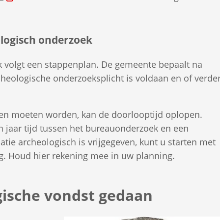
naar
een
externe
ologisch onderzoek
website)
 volgt een stappenplan. De gemeente bepaalt na
cheologische onderzoeksplicht is voldaan en of verde
pen moeten worden, kan de doorlooptijd oplopen.
n jaar tijd tussen het bureauonderzoek en een
atie archeologisch is vrijgegeven, kunt u starten met
g. Houd hier rekening mee in uw planning.
gische vondst gedaan