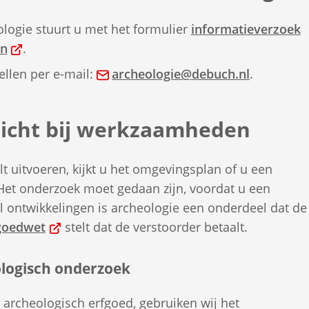
logie stuurt u met het formulier
informatieverzoek
(Verwijst
en
.
naar
(Verwijst
tellen per e-mail:
archeologie@debuch.nl
.
een
naar
externe
een
icht bij werkzaamheden
website)
e-
mailadres
 uitvoeren, kijkt u het omgevingsplan of u een
 Het onderzoek moet gedaan zijn, voordat u een
eel ontwikkelingen is archeologie een onderdeel dat de
(Verwijst
goedwet
stelt dat de verstoorder betaalt.
naar
een
logisch onderzoek
externe
 archeologisch erfgoed, gebruiken wij het
website)